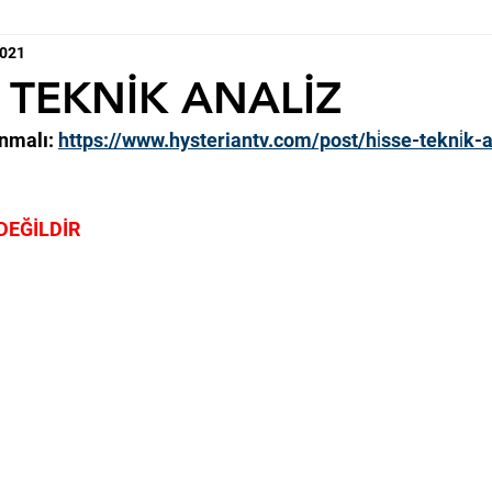
2021
 TEKNİK ANALİZ
nmalı: 
https://www.hysteriantv.com/post/hi̇sse-tekni̇k-ana
DEĞİLDİR