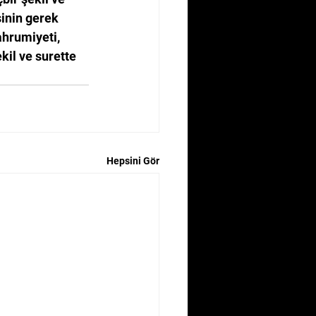
şinin gerek 
hrumiyeti, 
kil ve surette 
Hepsini Gör