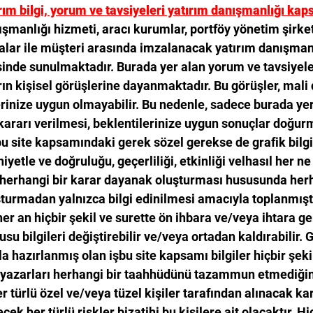
rım bilgi, yorum ve tavsiyeleri yatırım danışmanlığı ka
ışmanlığı hizmeti, aracı kurumlar, portföy yönetim şirke
lar ile müşteri arasında imzalanacak yatırım danışmanl
inde sunulmaktadır. Burada yer alan yorum ve tavsiyele
ın kişisel görüşlerine dayanmaktadır. Bu görüşler, mali
lerinize uygun olmayabilir. Bu nedenle, sadece burada yer 
kararı verilmesi, beklentilerinize uygun sonuçlar doğurm
 site kapsamındaki gerek sözel gerekse de grafik bilgil
iyetle ve doğruluğu, geçerliliği, etkinliği velhasıl her ne 
 herhangi bir karar dayanak oluşturması hususunda herh
şturmadan yalnızca bilgi edinilmesi amacıyla toplanmıştı
her an hiçbir şekil ve surette ön ihbara ve/veya ihtara ge
su bilgileri değiştirebilir ve/veya ortadan kaldırabilir.
 hazırlanmış olan işbu site kapsamı bilgiler hiçbir şekil
e yazarları herhangi bir taahhüdünü tazammun etmediğin
er türlü özel ve/veya tüzel kişiler tarafından alınacak kar
ek her türlü riskler bizatihi bu kişilere ait olacaktır. Hiç