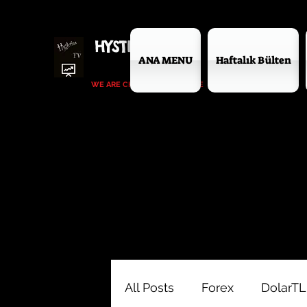
HYSTERIANTV
ANA MENU
Haftalık Bülten
WE ARE CHANGING THE GAME
All Posts
Forex
DolarTL