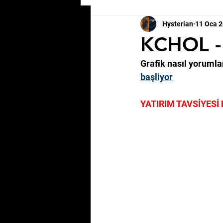
Hysterian
11 Oca 
KCHOL -
Grafik nasıl yorumla
başliyor
YATIRIM TAVSİYESİ 