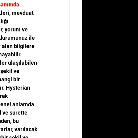
psamında 
tleri, mevduat 
ığı 
r, yorum ve 
 durumunuz ile 
alan bilgilere 
ayabilir.
er ulaşılabilen 
şekil ve 
angi bir 
r. Hysterian 
rek 
 Genel anlamda 
 ve surette 
den, bu 
arlar, varılacak 
bir şekil ve 