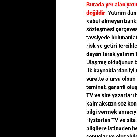
Burada yer alan yatı
değildir
. Yatırım dan
kabul etmeyen banka
sözleşmesi çerçeves
tavsiyede bulunanlar
risk ve getiri tercih
dayanılarak yatırım 
Ulaşmış olduğunuz bu
ilk kaynaklardan iyi n
surette olursa olsun
teminat, garanti olu
TV ve site yazarları 
kalmaksızın söz konu
bilgi vermek amacıyla
Hysterian TV ve sit
bilgilere istinaden h
sonuçlar ve oluşabilec