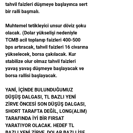
tahvil faizleri düşmeye başlayınca sert 
bir ralli başmalı.
Muhtemel tetikleyici unsur döviz şoku 
olacak. (Dolar yükselişi nedeniyle 
TCMB acil toplanıp faizleri 400-500 
bps artıracak, tahvil faizleri 16 civarına 
yükselecek, borsa çakılacak. Kur 
stabilize olur olmaz tahvil faizleri 
yavaş yavaş düşmeye başlayacak ve 
borsa rallisi başlayacak.
YANİ, İÇİNDE BULUNDUĞUMUZ 
DÜŞÜŞ DALGASI, TL BAZLI YENİ 
ZİRVE ÖNCESİ SON DÜŞÜŞ DALGASI, 
SHORT TARAFTA DEĞİL, LONG(ALIM) 
TARAFINDA İYİ BİR FIRSAT 
YARATIYOR OLACAK. HEDEF TL 
BAZLI YENİ ZİRVE, DOLAR BAZLI İSE 