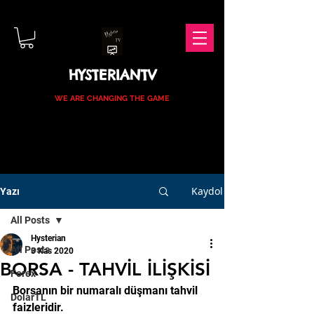
HYSTERIANTV
WE ARE CHANGING THE GAME
Kaydol
Yazı
All Posts
Hysterian
All Posts
3 Kas 2020
BORSA - TAHVİL İLİŞKİSİ
Forex
Borsanın bir numaralı düşmanı tahvil 
DolarTL
faizleridir.